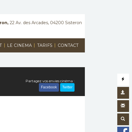
ron,
22 Av. des Arcades, 04200 Sisteron
|
|
|
T
LE CINEMA
TARIFS
CONTACT
Partagez vos envies cinéma :
Facebook
Twitter