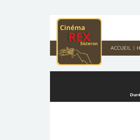
|
ACCUEIL
H
Duré