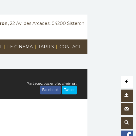
ron,
22 Av. des Arcades, 04200 Sisteron
|
|
|
T
LE CINEMA
TARIFS
CONTACT
Partagez vos envies cinéma :
Facebook
Twitter