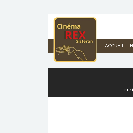
|
ACCUEIL
H
Duré